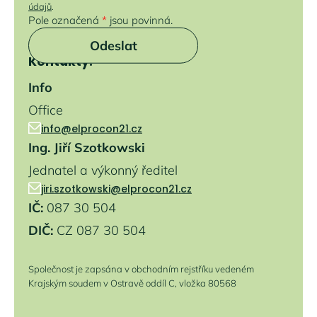
údajů
.
Pole označená
*
jsou povinná.
Odeslat
Kontakty:
Info
Office
info@elprocon21.cz
Ing. Jiří Szotkowski
Jednatel a výkonný ředitel
jiri.szotkowski@elprocon21.cz
IČ:
087 30 504
DIČ:
CZ 087 30 504
Společnost je zapsána v obchodním rejstříku vedeném
Krajským soudem v Ostravě oddíl C, vložka 80568