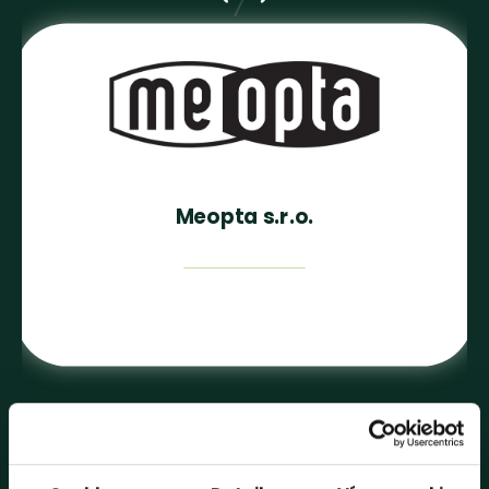
Meopta s.r.o.
Všechny reference