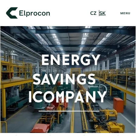
Přeskočit
na
CZ
SK
MENU
obsah