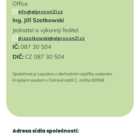
Office
info@elprocon21.cz
Ing. Jiří Szotkowski
Jednatel a výkonný ředitel
jiri.szotkowski@elprocon21.cz
IČ:
087 30 504
DIČ:
CZ 087 30 504
Společnost je zapsána v obchodním rejstříku vedeném
Krajským soudem v Ostravě oddíl C, vložka 80568
Adresa sídla společnosti: