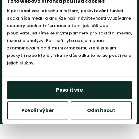
Tato webová stránka používá cookies
K personalizaci obsahu a reklam, poskytování funkcí
Meopta s.r.o.
sociálních médií a analýze naší návštěvnosti využíváme
soubory cookie. Informace o tom, jak náš web
používáte, sdílíme se svými partnery pro sociální média,
inzerci a analýzy. Partneři tyto údaje mohou
zkombinovat s dalšími informacemi, které jste jim
poskytli nebo které získali v důsledku toho, že používáte
jejich služby.
Povolit vše
Všechny reference
Povolit výběr
Odmítnout