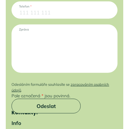
Telefon
*
Zpráva
Odesláním formuláře souhlasíte se
zpracováním osobních
údajů
.
Pole označená
*
jsou povinná.
Odeslat
Kontakty:
Info