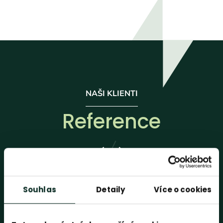
NAŠI KLIENTI
Reference
Reference
Reference
Souhlas
Detaily
Více o cookies