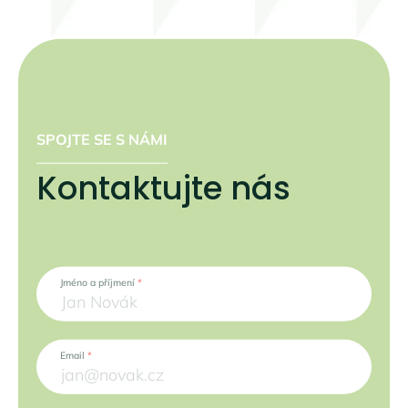
SPOJTE SE S NÁMI
Kontaktujte nás
Jméno a příjmení
*
Email
*