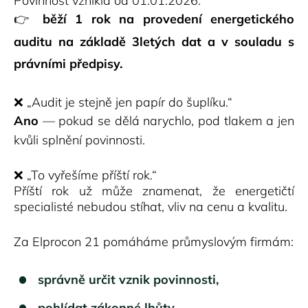
Povinnost vznikla od 01.01.2026:
👉
běží 1 rok na provedení energetického
auditu na základě 3letých dat a v souladu s
právními předpisy.
❌ „Audit je stejně jen papír do šuplíku.“
Ano
— pokud se dělá narychlo, pod tlakem a jen
kvůli splnění povinnosti.
❌ „To vyřešíme příští rok.“
Příští rok už může znamenat, že energetičtí
specialisté nebudou stíhat, vliv na cenu a kvalitu.
Za Elprocon 21 pomáháme průmyslovým firmám:
správně určit vznik povinnosti,
pohlídat zákonné lhůty,