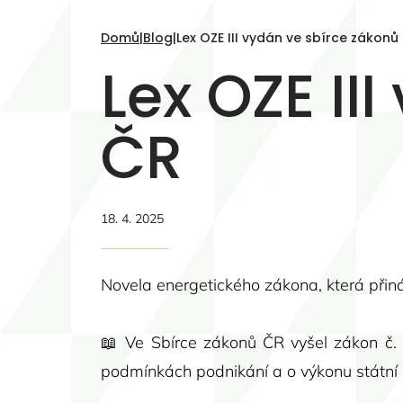
Domů
|
Blog
|
Lex OZE III vydán ve sbírce zákonů
Lex OZE II
ČR
18. 4. 2025
Novela energetického zákona, která přináší
📖 Ve Sbírce zákonů ČR vyšel zákon č. 
podmínkách podnikání a o výkonu státní 