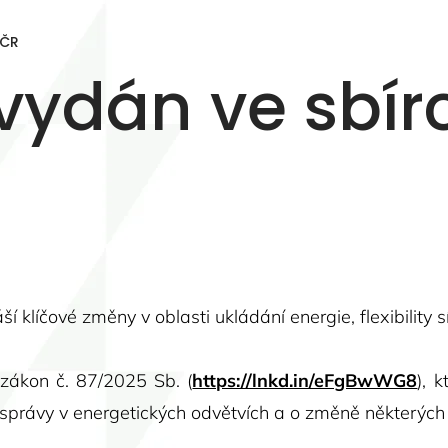
 ČR
I vydán ve sbí
 klíčové změny v oblasti ukládání energie, flexibility s
zákon č. 87/2025 Sb. (
https://lnkd.in/eFgBwWG8
), 
správy v energetických odvětvích a o změně některých 