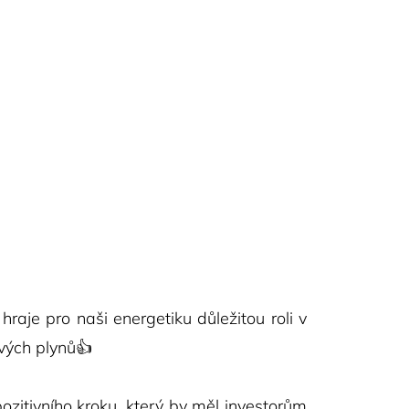
raje pro naši energetiku důležitou roli v
ových plynů👍
pozitivního kroku, který by měl investorům