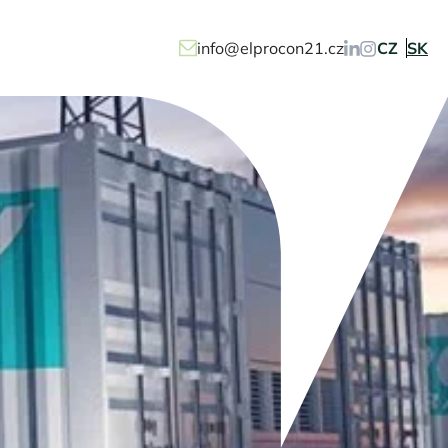
info@elprocon21.cz
CZ
SK