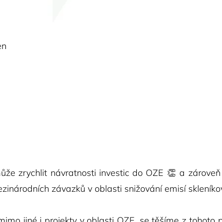
en
ůže zrychlit návratnosti investic do OZE 👏 a zároveň h
ezinárodních závazků v oblasti snižování emisí skleník
imo jiné i projekty v oblasti OZE, se těšíme z tohoto 