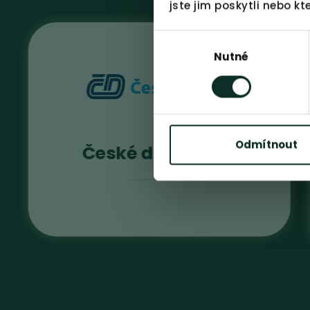
jste jim poskytli nebo kt
Výběr
souhlasu
Nutné
Odmítnout
České dráhy, a.s.