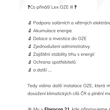
❓Co přináší Lex OZE III ❓
🔬 Podpora solárních a větrných elektrár
🔬 Akumulace energie
🔬 Dotace a investice do OZE
🔬 Zjednodušení administrativy
🔬 Zajištění stability trhu s energií
🔬 Ochrana spotřebitelů
🔬 a další ….
Tedy vidina další instalace OZE, která m
dosažení klimatických cílů ČR a plnění m
🌞 My v
Elprocon 21
, kde připravujeme m