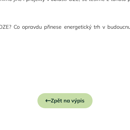
E? Co opravdu přinese energetický trh v budoucnu? J
Zpět na výpis