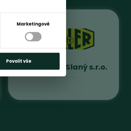
Marketingové
Povolit vše
F.X. MEILLER Slaný s.r.o.