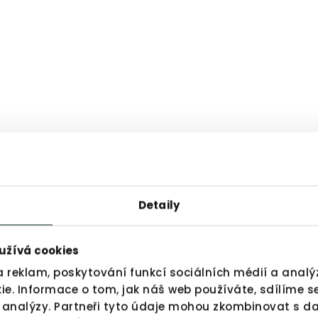
Detaily
NAŠI KLIENTI
Reference
užívá cookies
Reference
Reference
a reklam, poskytování funkcí sociálních médií a anal
e. Informace o tom, jak náš web používáte, sdílíme s
a analýzy. Partneři tyto údaje mohou zkombinovat s da